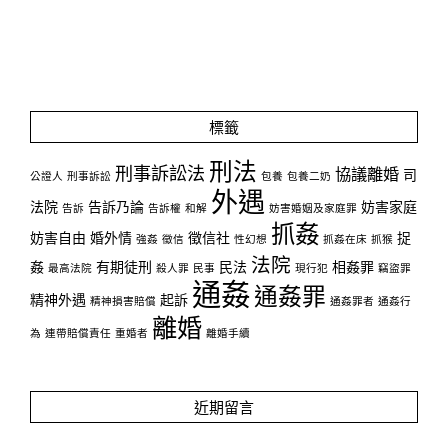
標籤
刑法
刑事訴訟法
協議離婚
司
公證人
刑事訴訟
包養
包養二奶
外遇
法院
告訴乃論
妨害家庭
告訴
告訴權
和解
妨害婚姻及家庭罪
抓姦
妨害自由
婚外情
徵信社
捉
強姦
徵信
性幻想
抓姦在床
抓猴
法院
姦
有期徒刑
民法
相姦罪
最高法院
殺人罪
民事
現行犯
竊盜罪
通姦
通姦罪
精神外遇
起訴
精神損害賠償
通姦罪者
通姦行
離婚
為
連帶賠償責任
重婚者
離婚手續
近期留言