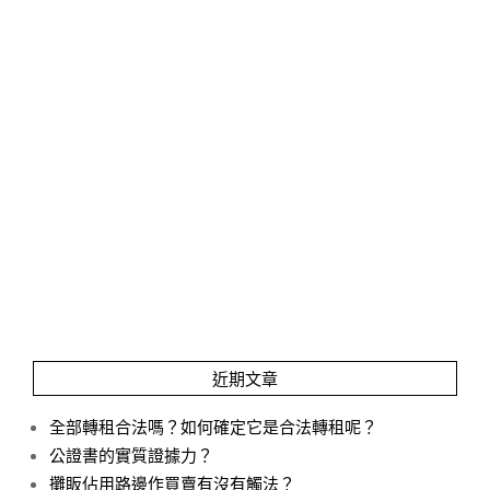
近期文章
全部轉租合法嗎？如何確定它是合法轉租呢？
公證書的實質證據力？
攤眅佔用路邊作買賣有沒有觸法？