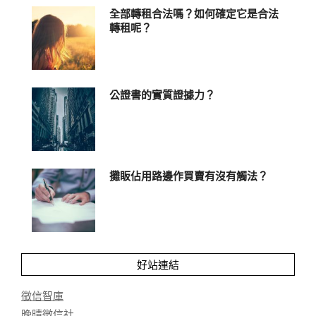
全部轉租合法嗎？如何確定它是合法
轉租呢？
公證書的實質證據力？
攤眅佔用路邊作買賣有沒有觸法？
好站連結
徵信智庫
晚晴徵信社