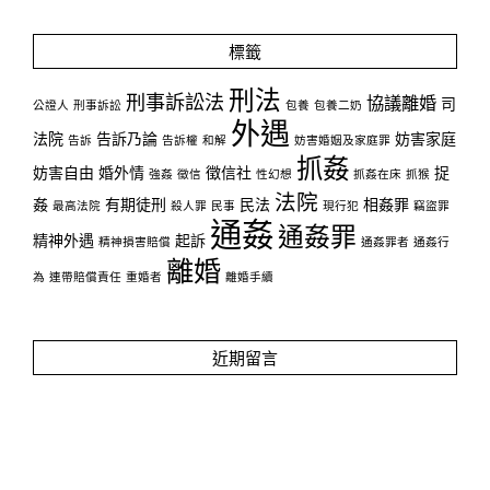
標籤
刑法
刑事訴訟法
協議離婚
司
公證人
刑事訴訟
包養
包養二奶
外遇
法院
告訴乃論
妨害家庭
告訴
告訴權
和解
妨害婚姻及家庭罪
抓姦
妨害自由
婚外情
徵信社
捉
強姦
徵信
性幻想
抓姦在床
抓猴
法院
姦
有期徒刑
民法
相姦罪
最高法院
殺人罪
民事
現行犯
竊盜罪
通姦
通姦罪
精神外遇
起訴
精神損害賠償
通姦罪者
通姦行
離婚
為
連帶賠償責任
重婚者
離婚手續
近期留言