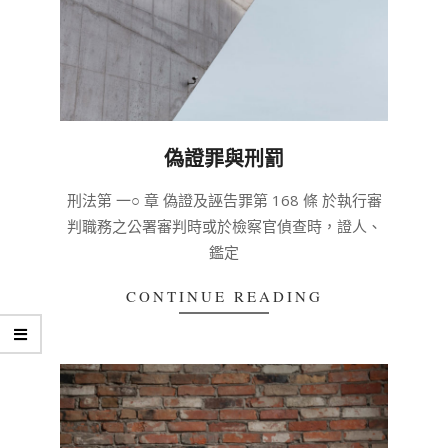
偽證罪與刑罰
2020-
刑法第 一○ 章 偽證及誣告罪第 168 條 於執行審
03-
判職務之公署審判時或於檢察官偵查時，證人、
04
鑑定
CONTINUE READING