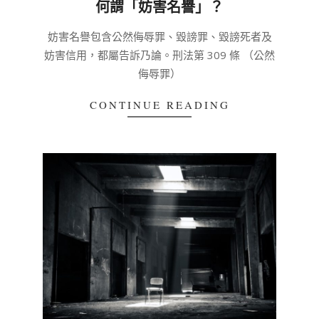
何謂「妨害名譽」？
2020-
妨害名譽包含公然侮辱罪、毀謗罪、毀謗死者及
03-
妨害信用，都屬告訴乃論。刑法第 309 條 （公然
04
侮辱罪）
CONTINUE READING