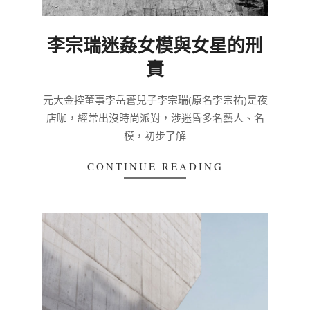
李宗瑞迷姦女模與女星的刑
責
2020-
元大金控董事李岳蒼兒子李宗瑞(原名李宗祐)是夜
03-
店咖，經常出沒時尚派對，涉迷昏多名藝人、名
04
模，初步了解
CONTINUE READING