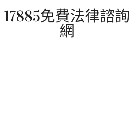
Skip
17885免費法律諮詢
to
content
網
Primary
Navigation
Menu