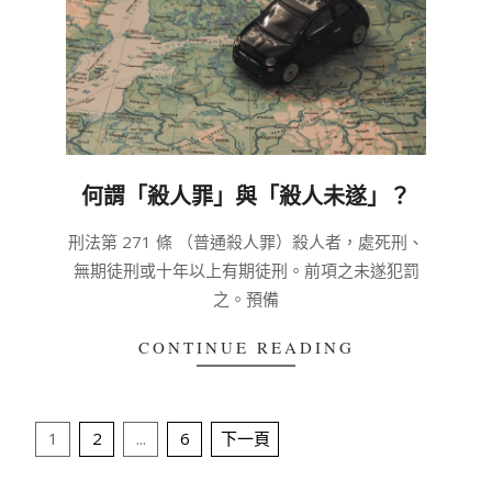
何謂「殺人罪」與「殺人未遂」？
2020-
刑法第 271 條 （普通殺人罪）殺人者，處死刑、
03-
無期徒刑或十年以上有期徒刑。前項之未遂犯罰
04
之。預備
CONTINUE READING
文
1
2
...
6
下一頁
章