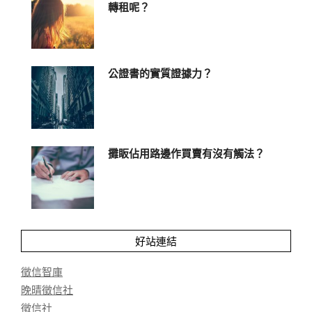
轉租呢？
公證書的實質證據力？
攤眅佔用路邊作買賣有沒有觸法？
好站連結
徵信智庫
晚晴徵信社
徵信社