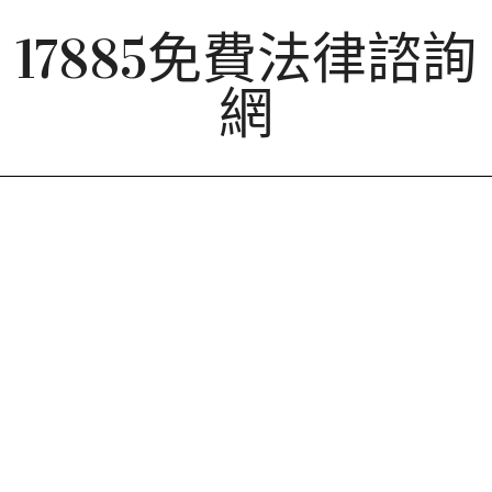
Skip
17885免費法律諮詢
to
content
網
Primary
Navigation
Menu