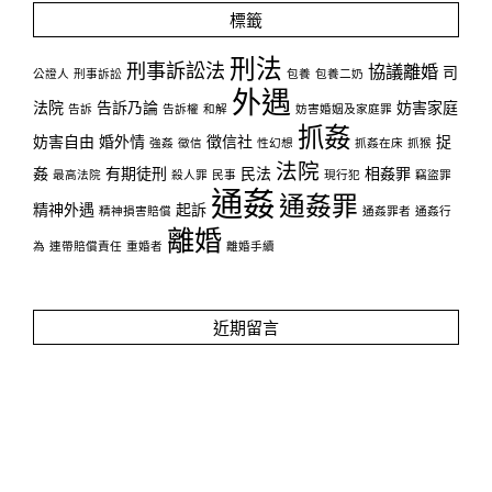
標籤
刑法
刑事訴訟法
協議離婚
司
公證人
刑事訴訟
包養
包養二奶
外遇
法院
告訴乃論
妨害家庭
告訴
告訴權
和解
妨害婚姻及家庭罪
抓姦
妨害自由
婚外情
徵信社
捉
強姦
徵信
性幻想
抓姦在床
抓猴
法院
姦
有期徒刑
民法
相姦罪
最高法院
殺人罪
民事
現行犯
竊盜罪
通姦
通姦罪
精神外遇
起訴
精神損害賠償
通姦罪者
通姦行
離婚
為
連帶賠償責任
重婚者
離婚手續
近期留言