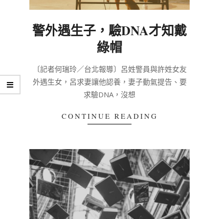
警外遇生子，驗DNA才知戴
綠帽
2020-
〔記者何瑞玲／台北報導〕呂姓警員與許姓女友
02-
外遇生女，呂求妻讓他認養，妻子動氣提告、要
27
求驗DNA，沒想
CONTINUE READING