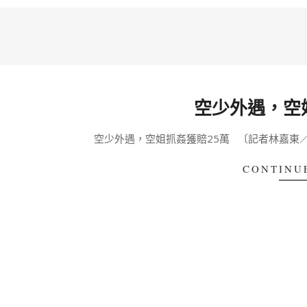
空少外遇，空
2020-
空少外遇，空姐抓姦獲賠25萬 〔記者林嘉東
02-
27
CONTINU