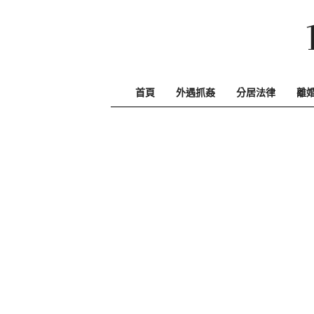
Skip
to
content
首頁
外遇抓姦
分居法律
離