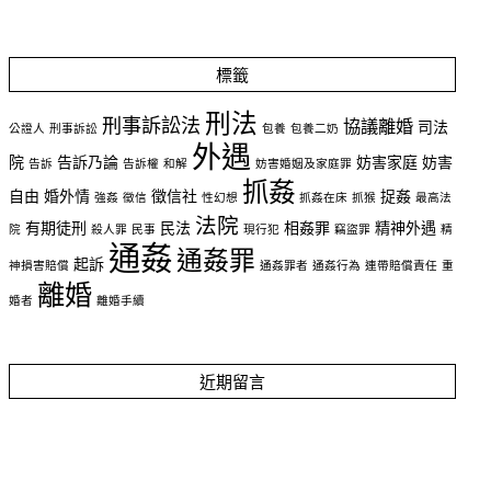
標籤
刑法
刑事訴訟法
協議離婚
司法
公證人
刑事訴訟
包養
包養二奶
外遇
院
告訴乃論
妨害家庭
妨害
告訴
告訴權
和解
妨害婚姻及家庭罪
抓姦
自由
婚外情
徵信社
捉姦
強姦
徵信
性幻想
抓姦在床
抓猴
最高法
法院
有期徒刑
民法
相姦罪
精神外遇
院
殺人罪
民事
現行犯
竊盜罪
精
通姦
通姦罪
起訴
神損害賠償
通姦罪者
通姦行為
連帶賠償責任
重
離婚
婚者
離婚手續
近期留言