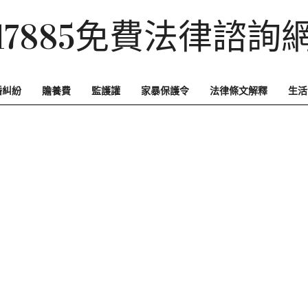
17885免費法律諮詢
婚糾紛
贍養費
監護讙
家暴保護令
法律條文解釋
生活
Primary
Navigation
Menu