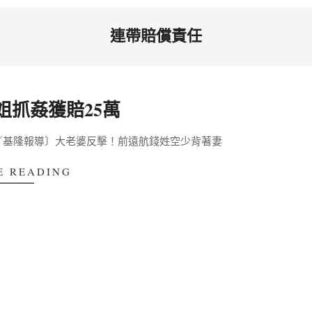
連帶賠償責任
姐抓姦獲賠25萬
／基隆報導〕大老婆反擊！前遠航錢姓空少背著妻
E READING