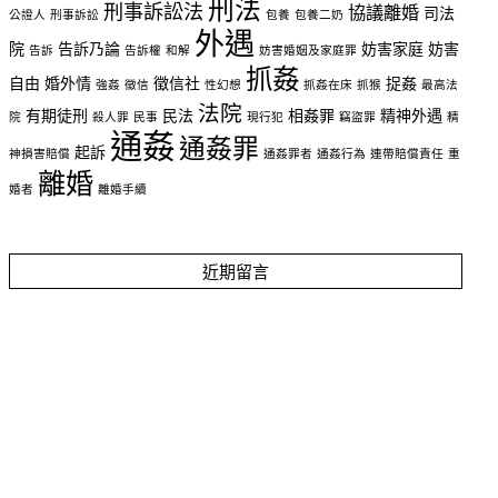
刑法
刑事訴訟法
協議離婚
司法
公證人
刑事訴訟
包養
包養二奶
外遇
院
告訴乃論
妨害家庭
妨害
告訴
告訴權
和解
妨害婚姻及家庭罪
抓姦
自由
婚外情
徵信社
捉姦
強姦
徵信
性幻想
抓姦在床
抓猴
最高法
法院
有期徒刑
民法
相姦罪
精神外遇
院
殺人罪
民事
現行犯
竊盜罪
精
通姦
通姦罪
起訴
神損害賠償
通姦罪者
通姦行為
連帶賠償責任
重
離婚
婚者
離婚手續
近期留言