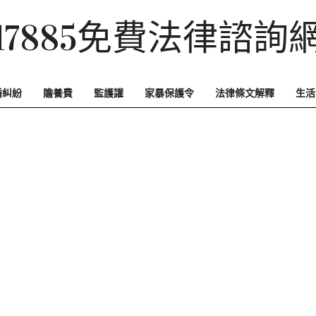
17885免費法律諮詢
婚糾紛
贍養費
監護讙
家暴保護令
法律條文解釋
生活
Primary
Navigation
Menu