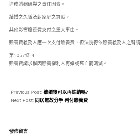
造成婚姻破裂之責任因素。
結婚之久暫及對家庭之貢獻。
其他影響贍養費支付之重大事由。
贍養費義務人應一次支付贍養費，但法院得依贍養義務人之聲
第1057條-4
贍養費請求權因贍養權利人再婚或死亡而消滅。
2020-
03-
Previous Post:
離婚後可以再註銷嗎?
03
Next Post:
同居無故分手 判付贍養費
發佈留言