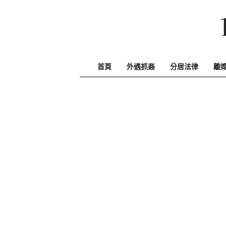
Skip
to
content
首頁
外遇抓姦
分居法律
離