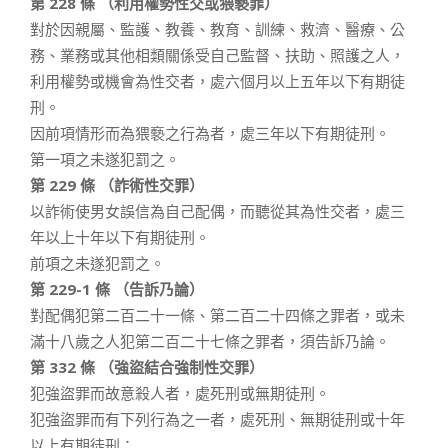
第 228 條 （利用權勢性交或猥褻罪）
對於因親屬、監護、教養、教育、訓練、救濟、醫療、公
務、業務或其他相類關係受自己監督、扶助、照護之人，
利用權勢或機會為性交者，處六個月以上五年以下有期徒
刑。
因前項情形而為猥褻之行為者，處三年以下有期徒刑。
第一項之未遂犯罰之。
第 229 條 （詐術性交罪）
以詐術使男女誤信為自己配偶，而聽從其為性交者，處三
年以上十年以下有期徒刑。
前項之未遂犯罰之。
第 229-1 條 （告訴乃論）
對配偶犯第二百二十一條、第二百二十四條之罪者，或未
滿十八歲之人犯第二百二十七條之罪者，須告訴乃論。
第 332 條 （強盜結合強制性交罪）
犯強盜罪而故意殺人者，處死刑或無期徒刑。
犯強盜罪而有下列行為之一者，處死刑、無期徒刑或十年
以上有期徒刑：