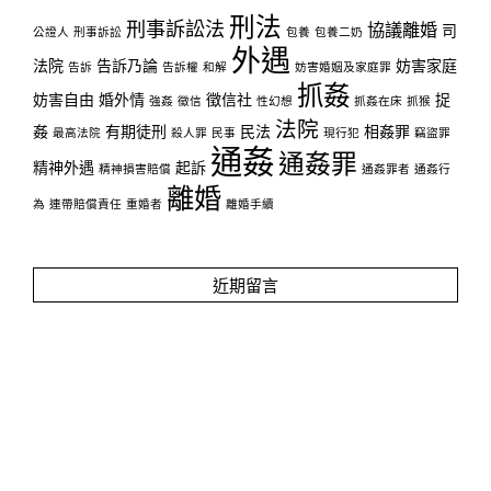
刑法
刑事訴訟法
協議離婚
司
公證人
刑事訴訟
包養
包養二奶
外遇
法院
告訴乃論
妨害家庭
告訴
告訴權
和解
妨害婚姻及家庭罪
抓姦
妨害自由
婚外情
徵信社
捉
強姦
徵信
性幻想
抓姦在床
抓猴
法院
姦
有期徒刑
民法
相姦罪
最高法院
殺人罪
民事
現行犯
竊盜罪
通姦
通姦罪
精神外遇
起訴
精神損害賠償
通姦罪者
通姦行
離婚
為
連帶賠償責任
重婚者
離婚手續
近期留言