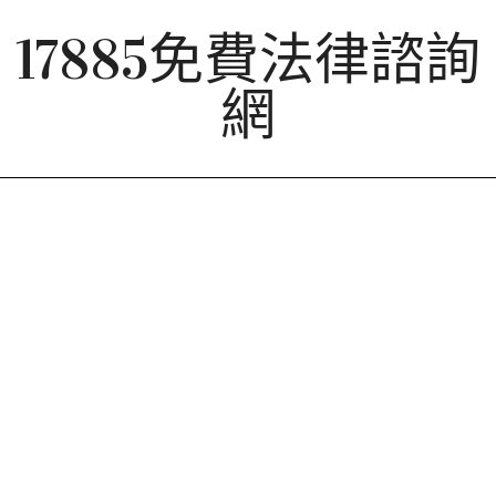
Skip
17885免費法律諮詢
to
content
網
Primary
Navigation
Menu