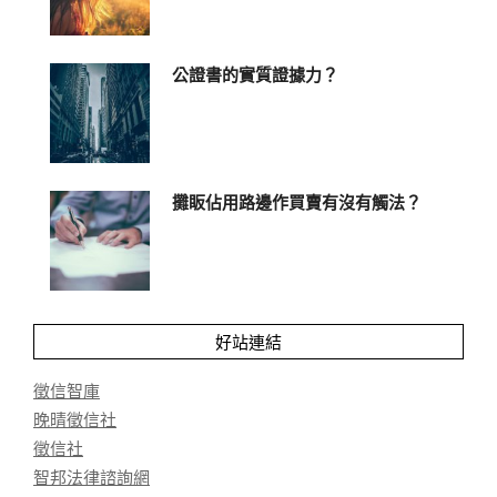
公證書的實質證據力？
攤眅佔用路邊作買賣有沒有觸法？
好站連結
徵信智庫
晚晴徵信社
徵信社
智邦法律諮詢網