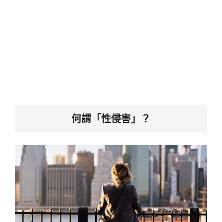
何謂「性侵害」？