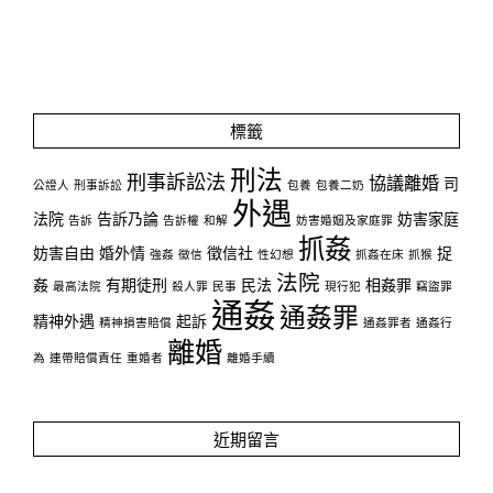
標籤
刑法
刑事訴訟法
協議離婚
司
公證人
刑事訴訟
包養
包養二奶
外遇
法院
告訴乃論
妨害家庭
告訴
告訴權
和解
妨害婚姻及家庭罪
抓姦
妨害自由
婚外情
徵信社
捉
強姦
徵信
性幻想
抓姦在床
抓猴
法院
姦
有期徒刑
民法
相姦罪
最高法院
殺人罪
民事
現行犯
竊盜罪
通姦
通姦罪
精神外遇
起訴
精神損害賠償
通姦罪者
通姦行
離婚
為
連帶賠償責任
重婚者
離婚手續
近期留言