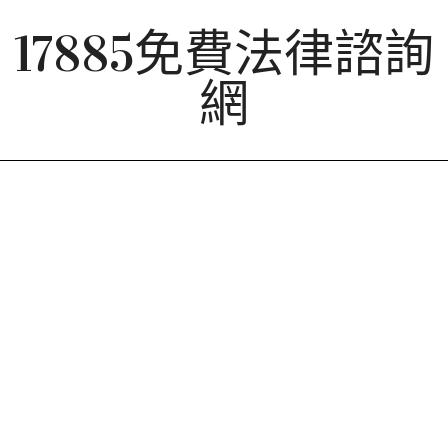
Skip
17885免費法律諮詢
to
content
網
Primary
Navigation
Menu