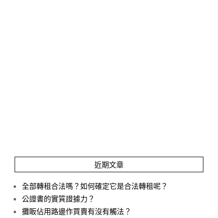
近期文章
全部轉租合法嗎？如何確定它是合法轉租呢？
公證書的實質證據力？
攤眅佔用路邊作買賣有沒有觸法？