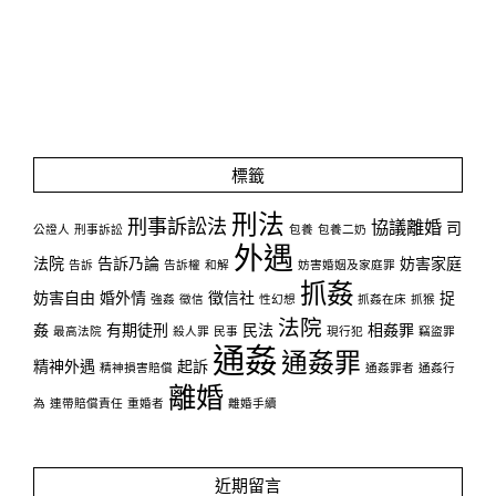
標籤
刑法
刑事訴訟法
協議離婚
司
公證人
刑事訴訟
包養
包養二奶
外遇
法院
告訴乃論
妨害家庭
告訴
告訴權
和解
妨害婚姻及家庭罪
抓姦
妨害自由
婚外情
徵信社
捉
強姦
徵信
性幻想
抓姦在床
抓猴
法院
姦
有期徒刑
民法
相姦罪
最高法院
殺人罪
民事
現行犯
竊盜罪
通姦
通姦罪
精神外遇
起訴
精神損害賠償
通姦罪者
通姦行
離婚
為
連帶賠償責任
重婚者
離婚手續
近期留言