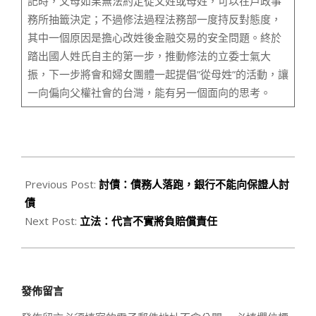
記時，父母如果無法約定從父姓或母姓，可以在戶政事
務所抽籤決定；不過修法過程法務部一度持反對態度，
其中一個原因是擔心改姓後金融交易的安全問題。終於
踏出國人姓氏自主的第一步，推動修法的立委士氣大
振，下一步將會和婦女團體一起提倡”從母姓”的活動，讓
一向偏向父權社會的台灣，能有另一個面向的思考。
2020-
03-
Previous Post:
討債：債務人落跑，銀行不能向保證人討
04
債
Next Post:
立法：代言不實將負賠償責任
發佈留言