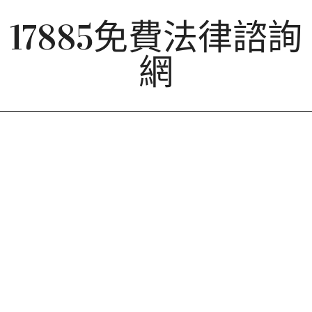
Skip
17885免費法律諮詢
to
content
網
Primary
Navigation
Menu