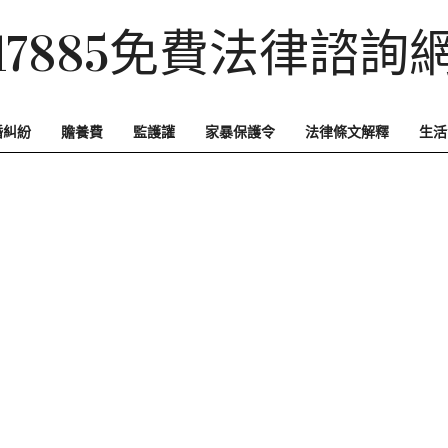
17885免費法律諮詢
婚糾紛
贍養費
監護讙
家暴保護令
法律條文解釋
生活
Primary
Navigation
Menu