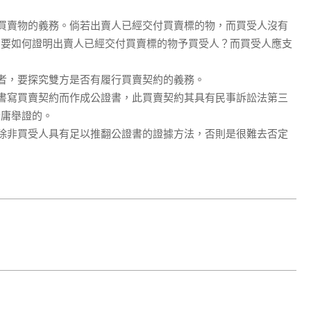
買賣物的義務。倘若出賣人已經交付買賣標的物，而買受人沒有
，要如何證明出賣人已經交付買賣標的物予買受人？而買受人應支
者，要探究雙方是否有履行買賣契約的義務。
書寫買賣契約而作成公證書，此買賣契約其具有民事訴訟法第三
毋庸舉證的。
除非買受人具有足以推翻公證書的證據方法，否則是很難去否定