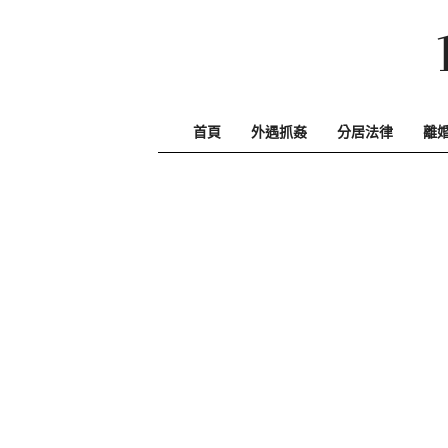
Skip
to
content
首頁
外遇抓姦
分居法律
離